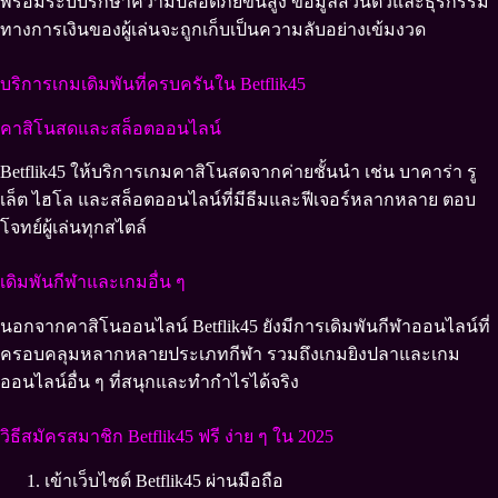
พร้อมระบบรักษาความปลอดภัยขั้นสูง ข้อมูลส่วนตัวและธุรกรรม
ทางการเงินของผู้เล่นจะถูกเก็บเป็นความลับอย่างเข้มงวด
บริการเกมเดิมพันที่ครบครันใน Betflik45
คาสิโนสดและสล็อตออนไลน์
Betflik45 ให้บริการเกมคาสิโนสดจากค่ายชั้นนำ เช่น บาคาร่า รู
เล็ต ไฮโล และสล็อตออนไลน์ที่มีธีมและฟีเจอร์หลากหลาย ตอบ
โจทย์ผู้เล่นทุกสไตล์
เดิมพันกีฬาและเกมอื่น ๆ
นอกจากคาสิโนออนไลน์ Betflik45 ยังมีการเดิมพันกีฬาออนไลน์ที่
ครอบคลุมหลากหลายประเภทกีฬา รวมถึงเกมยิงปลาและเกม
ออนไลน์อื่น ๆ ที่สนุกและทำกำไรได้จริง
วิธีสมัครสมาชิก Betflik45 ฟรี ง่าย ๆ ใน 2025
เข้าเว็บไซต์ Betflik45 ผ่านมือถือ